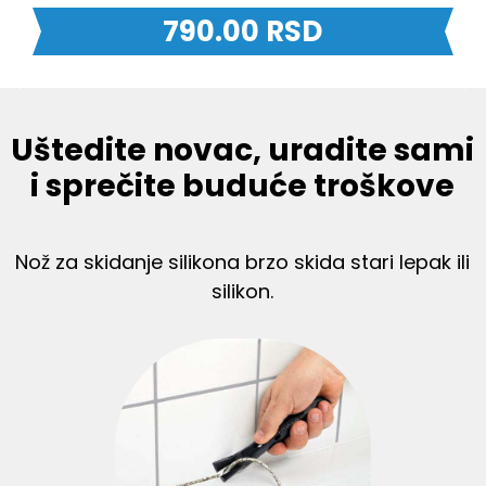
790.00
RSD
Uštedite novac, uradite sami
i sprečite buduće troškove
Nož za skidanje silikona brzo skida stari lepak ili
silikon.