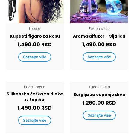
Lepota
Poklon shop
Kupasti figaro za kosu
Aroma difuzer – Sijalica
1,490.00
RSD
1,490.00
RSD
Saznajte više
Saznajte više
Kuća i bašta
Kuća i bašta
Silikonska četka za dlake
Burgija za cepanje drva
iz tepiha
1,290.00
RSD
1,490.00
RSD
Saznajte više
Saznajte više