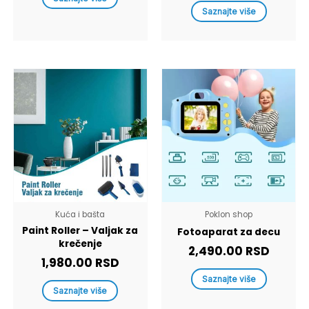
Saznajte više
Kuća i bašta
Poklon shop
Paint Roller – Valjak za
Fotoaparat za decu
krečenje
2,490.00
RSD
1,980.00
RSD
Saznajte više
Saznajte više