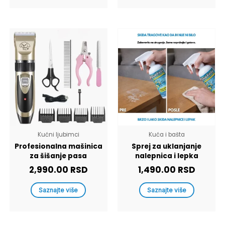
Kućni ljubimci
Kuća i bašta
Profesionalna mašinica
Sprej za uklanjanje
za šišanje pasa
nalepnica i lepka
2,990.00
RSD
1,490.00
RSD
Saznajte više
Saznajte više