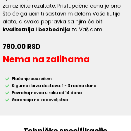
za različite rezultate. Pristupačna cena je ono
što će ga učiniti sastavnim delom Vaše kutije
alata, a svaka popravka sa njim će biti
kvalitetnija
i
bezbednija
za Vaš dom.
790.00
RSD
Nema na zalihama
Plaćanje pouzećem
Sigurna i brza dostava: 1 - 3 radna dana
Povraćaj novca u roku od 14 dana
Garancija na zadovoljstvo
Tehničke specifikacije