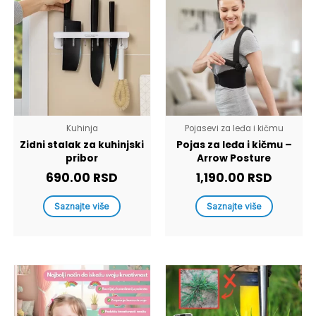
Kuhinja
Pojasevi za leđa i kičmu
Zidni stalak za kuhinjski
Pojas za leđa i kičmu –
pribor
Arrow Posture
690.00
RSD
1,190.00
RSD
Saznajte više
Saznajte više