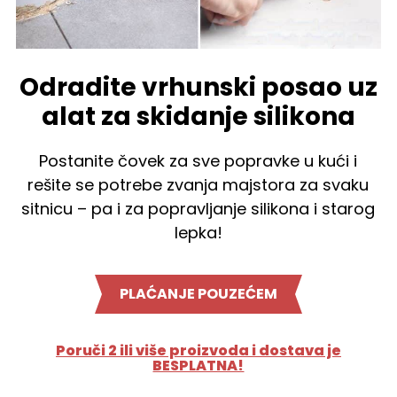
Odradite vrhunski posao uz
alat za skidanje silikona
Postanite čovek za sve popravke u kući i
rešite se potrebe zvanja majstora za svaku
sitnicu – pa i za popravljanje silikona i starog
lepka!
PLAĆANJE POUZEĆEM
Poruči 2 ili više proizvoda i dostava je
BESPLATNA!