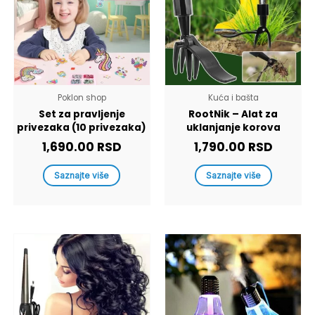
Poklon shop
Kuća i bašta
Set za pravljenje
RootNik – Alat za
privezaka (10 privezaka)
uklanjanje korova
1,690.00
RSD
1,790.00
RSD
Saznajte više
Saznajte više