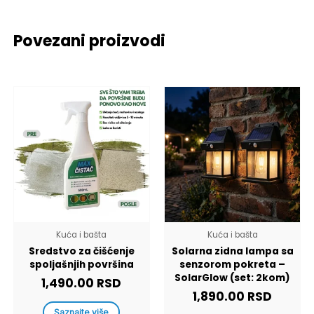
Povezani proizvodi
Kuća i bašta
Kuća i bašta
Sredstvo za čišćenje
Solarna zidna lampa sa
spoljašnjih površina
senzorom pokreta –
SolarGlow (set: 2kom)
1,490.00
RSD
1,890.00
RSD
Saznajte više