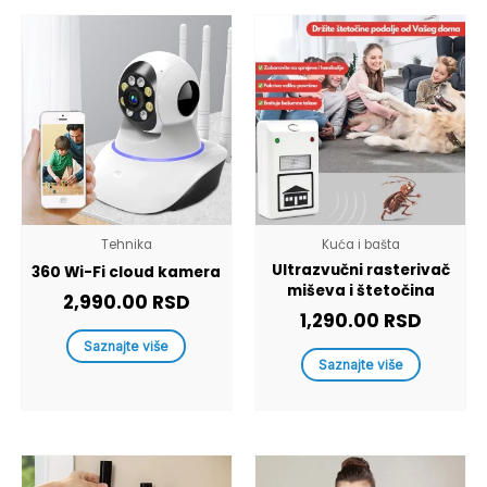
Tehnika
Kuća i bašta
Ultrazvučni rasterivač
360 Wi-Fi cloud kamera
miševa i štetočina
2,990.00
RSD
1,290.00
RSD
Saznajte više
Saznajte više