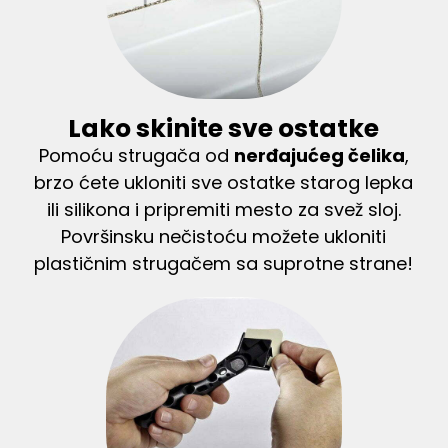
Lako skinite sve ostatke
Pomoću strugača od
nerđajućeg čelika
,
brzo ćete ukloniti sve ostatke starog lepka
ili silikona i pripremiti mesto za svež sloj.
Površinsku nečistoću možete ukloniti
plastičnim strugačem sa suprotne strane!