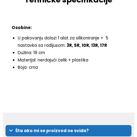
Osobine:
U pakovanju dolazi 1 alat za silikoniranje + 5
nastavka sa radijusom:
3R, 5R, 10R, 13R, 17R
Dužina:
19 cm
Materijal: nerđajući čelik + plastika
Boja: crna
Šta ako mi se proizvod ne sviđa?