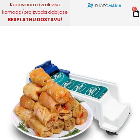
Pređi
Kupovinom
dva ili više
0
na
komada
/
proizvoda dobijate
sadržaj
BESPLATNU DOSTAVU!
KUPITE ODMAH