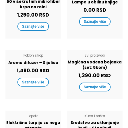
50 višekratnih mikrofiber
Lampa u obliku knjige
krpa na rolni
0.00
RSD
1,290.00
RSD
Saznajte više
Saznajte više
Poklon shop
Svi proizvodi
Magična vodena bojanka
Aroma difuzer – Sijalica
(set: 5kom)
1,490.00
RSD
1,390.00
RSD
Saznajte više
Saznajte više
Lepota
Kuća i bašta
Električna turpija za negu
Sredstvo za uklanjanje