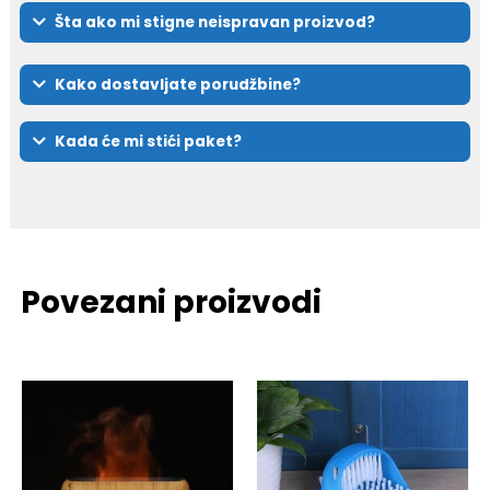
Šta ako mi stigne neispravan proizvod?
Kako dostavljate porudžbine?
Kada će mi stići paket?
Povezani proizvodi