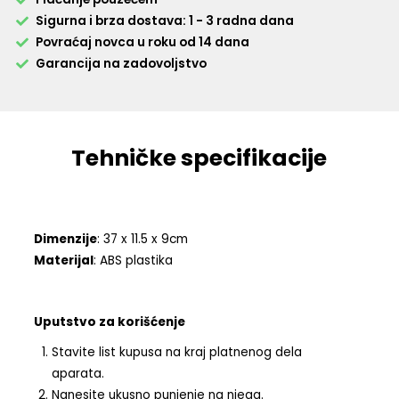
Sigurna i brza dostava: 1 - 3 radna dana
Povraćaj novca u roku od 14 dana
Garancija na zadovoljstvo
Tehničke specifikacije
Dimenzije
: 37 x 11.5 x 9cm
Materijal
: ABS plastika
Uputstvo za korišćenje
Stavite list kupusa na kraj platnenog dela
aparata.
Nanesite ukusno punjenje na njega.