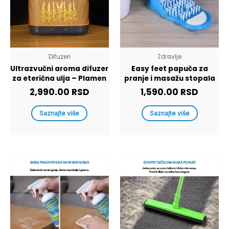
Difuzeri
Zdravlje
Ultrazvučni aroma difuzer
Easy feet papuča za
za eterična ulja – Plamen
pranje i masažu stopala
2,990.00
RSD
1,590.00
RSD
Saznajte više
Saznajte više