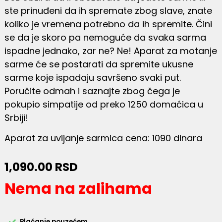
ste prinuđeni da ih spremate zbog slave, znate
koliko je vremena potrebno da ih spremite. Čini
se da je skoro pa nemoguće da svaka sarma
ispadne jednako, zar ne? Ne! Aparat za motanje
sarme će se postarati da spremite ukusne
sarme koje ispadaju savršeno svaki put.
Poručite odmah i saznajte zbog čega je
pokupio simpatije od preko 1250 domaćica u
Srbiji!
Aparat za uvijanje sarmica cena: 1090 dinara
1,090.00
RSD
Nema na zalihama
Plaćanje pouzećem