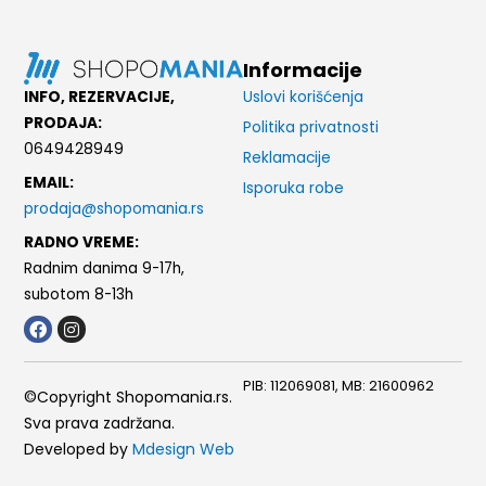
Informacije
INFO, REZERVACIJE,
Uslovi korišćenja
PRODAJA:
Politika privatnosti
0649428949
Reklamacije
EMAIL:
Isporuka robe
prodaja@shopomania.rs
RADNO VREME:
Radnim danima 9-17h,
subotom 8-13h
F
I
a
n
c
s
e
t
PIB: 112069081, MB: 21600962
b
a
©Copyright Shopomania.rs.
o
g
Sva prava zadržana.
o
r
k
a
Developed by
Mdesign Web
m