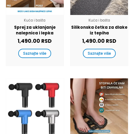
Kuća i bašta
Kuća i bašta
Sprej za uklanjanje
Silikonska četka za dlake
nalepnica i lepka
iz tepiha
1,490.00
RSD
1,490.00
RSD
Saznajte više
Saznajte više