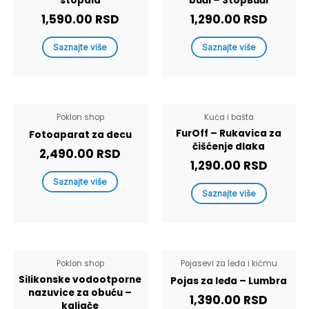
stopala
buđi – StopBuđi
1,590.00
RSD
1,290.00
RSD
Saznajte više
Saznajte više
Poklon shop
Kuća i bašta
FurOff – Rukavica za
Fotoaparat za decu
čišćenje dlaka
2,490.00
RSD
1,290.00
RSD
Saznajte više
Saznajte više
Poklon shop
Pojasevi za leđa i kičmu
Silikonske vodootporne
Pojas za leđa – Lumbra
nazuvice za obuću –
1,390.00
RSD
kaljače