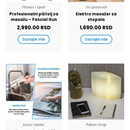
Fitness i sport
Svi proizvodi
Profesionalni pištolj za
Elektro masažer za
masažu – Fascial Gun
stopala
2,990.00
RSD
1,690.00
RSD
Saznajte više
Saznajte više
Kuća i bašta
Poklon shop