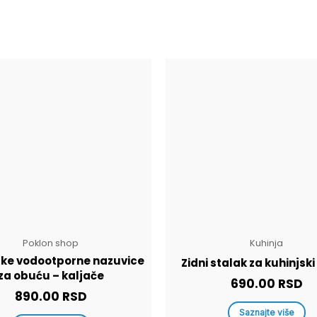
Poklon shop
Kuhinja
ske vodootporne nazuvice
Zidni stalak za kuhinjski
za obuću – kaljače
690.00
RSD
890.00
RSD
Saznajte više