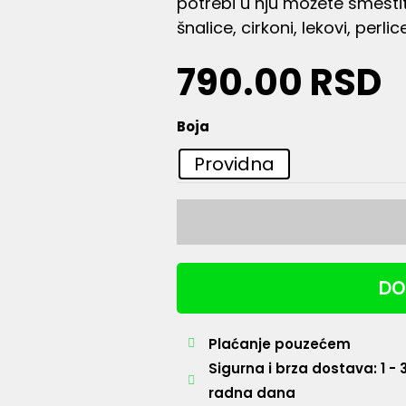
potrebi u nju možete smestiti
šnalice, cirkoni, lekovi, perlic
790.00
RSD
Prenosiva
Boja
kutija
Providna
za
nakit
količina
DO
Plaćanje pouzećem
Sigurna i brza dostava: 1 - 
radna dana