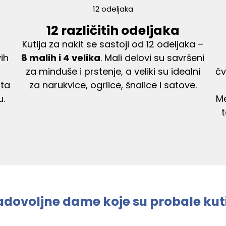
12 različitih odeljaka
Kutija za nakit se sastoji od 12 odeljaka –
ih
8 malih i 4 velika
. Mali delovi su savršeni
za minđuše i prstenje, a veliki su idealni
čv
ita
za narukvice, ogrlice, šnalice i satove.
u.
M
adovoljne dame koje su probale kuti