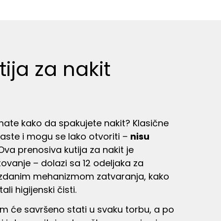
ija za nakit
mate kako da spakujete nakit? Klasične
baste i mogu se lako otvoriti –
nisu
va prenosiva kutija za nakit je
tovanje – dolazi sa 12 odeljaka za
 pouzdanim mehanizmom zatvaranja, kako
li higijenski čisti.
cm će savršeno stati u svaku torbu, a po