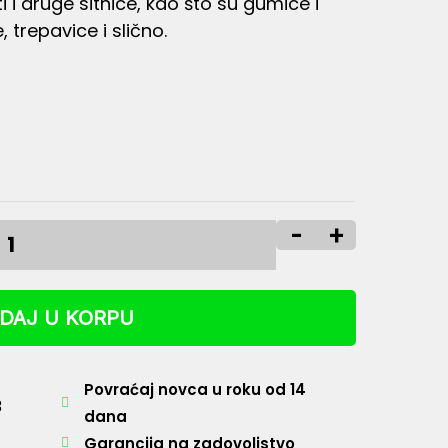
 i druge sitnice, kao što su gumice i
e, trepavice i slično.
-
+
DAJ U KORPU
Povraćaj novca u roku od 14
3
dana
Garancija na zadovoljstvo