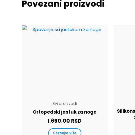
Povezani proizvodi
Svi proizvodi
Silikon
Ortopedski jastuk za noge
1,690.00
RSD
Saznajte više