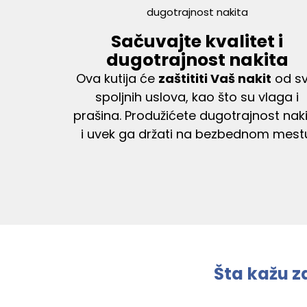
Sačuvajte kvalitet i
dugotrajnost nakita
Ova kutija će
zaštititi Vaš nakit
od sv
spoljnih uslova, kao što su vlaga i
prašina. Produžićete dugotrajnost nak
i uvek ga držati na bezbednom mest
Šta kažu z