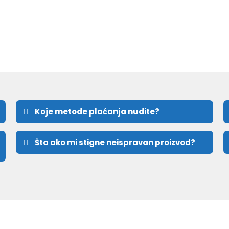
Koje metode plaćanja nudite?
Šta ako mi stigne neispravan proizvod?