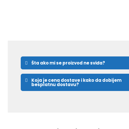
Šta ako mi se proizvod ne sviđa?
Koja je cena dostave i kako da dobijem
besplatnu dostavu?