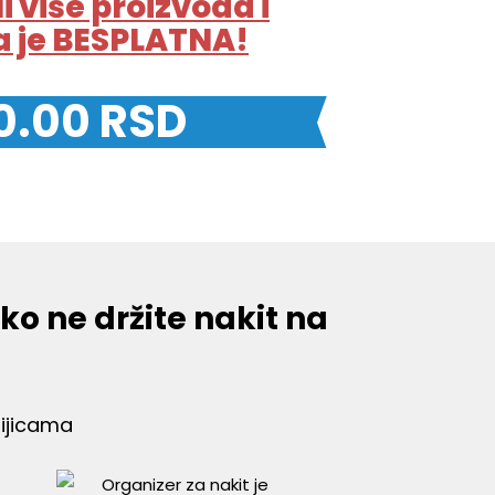
li više proizvoda i
 je BESPLATNA!
0.00
RSD
ko ne držite nakit na
tijicama