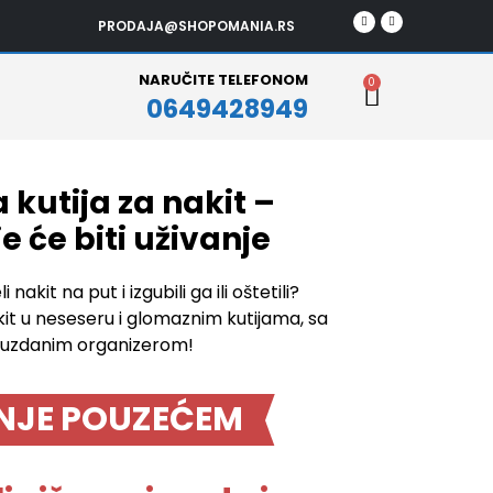
F
I
PRODAJA@SHOPOMANIA.RS
a
n
c
s
e
t
b
a
o
g
NARUČITE TELEFONOM
Cart
o
r
0
k
a
0649428949
m
 kutija za nakit –
 će biti uživanje
nakit na put i izgubili ga ili oštetili?
kit u neseseru i glomaznim kutijama, sa
uzdanim organizerom!
NJE POUZEĆEM