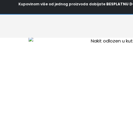
Pređi
Kupovinom više od jednog proizvoda dobijate
BESPLATNU D
na
sadržaj