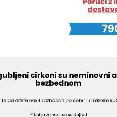
Poruči 2 i
dostava
79
ubljeni cirkoni su neminovni a
bezbednom
ite da držite nakit razbacan po sobi ili u raznim ku