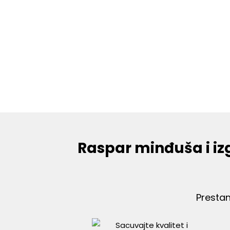
Raspar minđuša i izg
Prestan