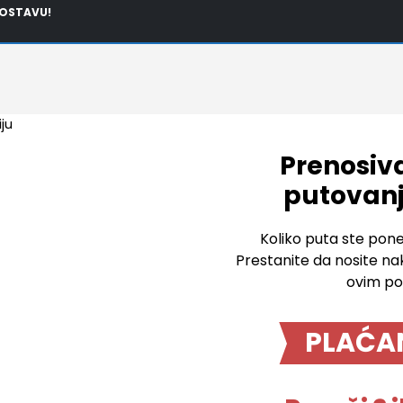
OSTAVU!
Prenosiva
putovanje
Koliko puta ste poneli 
Prestanite da nosite na
ovim po
PLAĆA