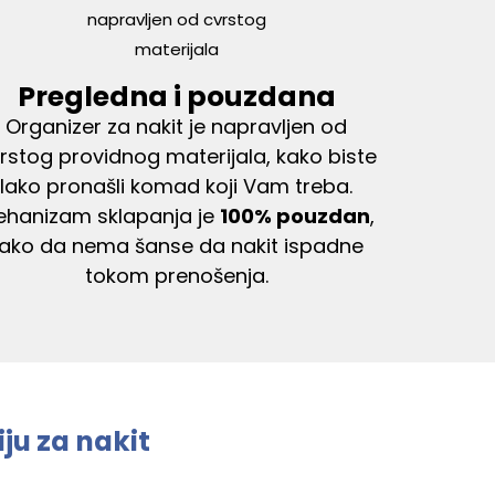
Pregledna i pouzdana
Organizer za nakit je napravljen od
rstog providnog materijala, kako biste
lako pronašli komad koji Vam treba.
ehanizam sklapanja je
100% pouzdan
,
tako da nema šanse da nakit ispadne
tokom prenošenja.
ju za nakit