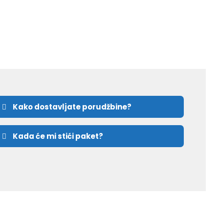
Kako dostavljate porudžbine?
Kada će mi stići paket?