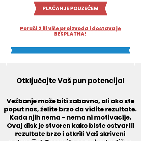
PLAĆANJE POUZEĆEM
Poruči 2 ili više proizvoda i dostava je
BESPLATNA!
Otključajte Vaš pun potencijal
Vežbanje može biti zabavno, ali ako ste
poput nas, želite brzo da vidite rezultate.
Kada njih nema - nema ni motivacije.
Ovaj disk je stvoren kako biste ostvarili
rezultate brzo i otkrili Vaš skriveni