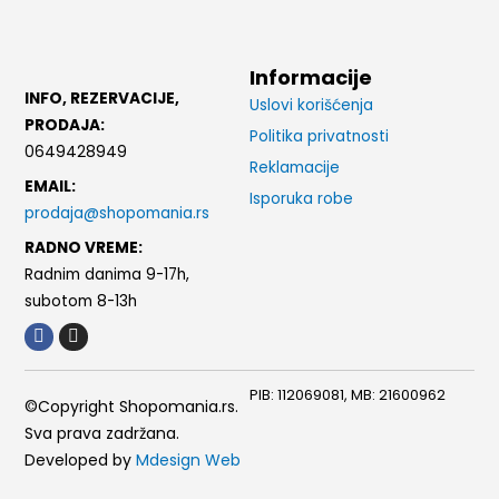
Informacije
INFO, REZERVACIJE,
Uslovi korišćenja
PRODAJA:
Politika privatnosti
0649428949
Reklamacije
EMAIL:
Isporuka robe
prodaja@shopomania.rs
RADNO VREME:
Radnim danima 9-17h,
subotom 8-13h
F
I
a
n
c
s
e
t
PIB: 112069081, MB: 21600962
b
a
©Copyright Shopomania.rs.
o
g
Sva prava zadržana.
o
r
k
a
Developed by
Mdesign Web
m