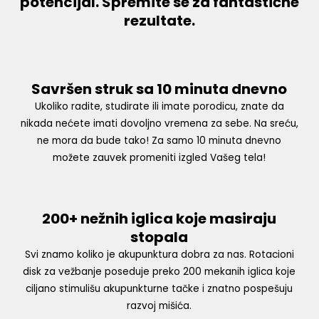
potencijal. Spremite se za fantastične
rezultate.
Savršen struk sa 10 minuta dnevno
Ukoliko radite, studirate ili imate porodicu, znate da
nikada nećete imati dovoljno vremena za sebe. Na sreću,
ne mora da bude tako! Za samo 10 minuta dnevno
možete zauvek promeniti izgled Vašeg tela!
200+ nežnih iglica koje masiraju
stopala
Svi znamo koliko je akupunktura dobra za nas. Rotacioni
disk za vežbanje poseduje preko 200 mekanih iglica koje
ciljano stimulišu akupunkturne tačke i znatno pospešuju
razvoj mišića.