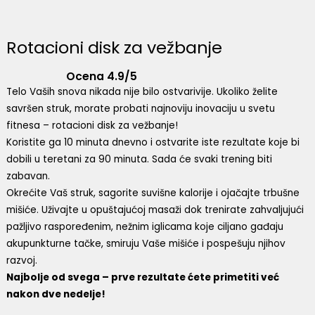
Rotacioni disk za vežbanje
Ocena 4.9/5
Telo Vaših snova nikada nije bilo ostvarivije. Ukoliko želite
savršen struk, morate probati najnoviju inovaciju u svetu
fitnesa – rotacioni disk za vežbanje!
Koristite ga 10 minuta dnevno i ostvarite iste rezultate koje bi
dobili u teretani za 90 minuta. Sada će svaki trening biti
zabavan.
Okrećite Vaš struk, sagorite suvišne kalorije i ojačajte trbušne
mišiće. Uživajte u opuštajućoj masaži dok trenirate zahvaljujući
pažljivo raspoređenim, nežnim iglicama koje ciljano gađaju
akupunkturne tačke, smiruju Vaše mišiće i pospešuju njihov
razvoj.
Najbolje od svega – prve rezultate ćete primetiti već
nakon dve nedelje!