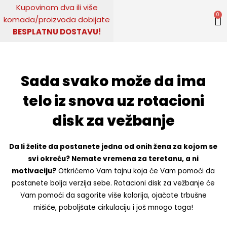
Pređi
Kupovinom
dva ili više
0
na
komada
/
proizvoda dobijate
sadržaj
BESPLATNU DOSTAVU!
Sada svako može da ima
telo iz snova uz rotacioni
disk za vežbanje
Da li želite da postanete jedna od onih žena za kojom se
svi okreću? Nemate vremena za teretanu, a ni
motivaciju?
Otkrićemo Vam tajnu koja će Vam pomoći da
postanete bolja verzija sebe. Rotacioni disk za vežbanje će
Vam pomoći da sagorite više kalorija, ojačate trbušne
mišiće, poboljšate cirkulaciju i još mnogo toga!