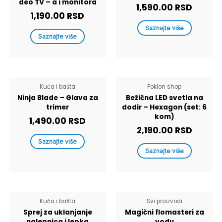
deo TV – a i monitora
1,590.00
RSD
1,190.00
RSD
Saznajte više
Saznajte više
Kuća i bašta
Poklon shop
Ninja Blade – Glava za
Bežična LED svetla na
trimer
dodir – Hexagon (set: 6
kom)
1,490.00
RSD
2,190.00
RSD
Saznajte više
Saznajte više
Kuća i bašta
Svi proizvodi
Sprej za uklanjanje
Magični flomasteri za
nalepnica i lepka
vodu