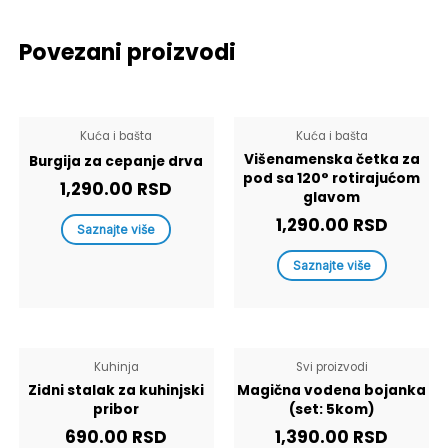
Povezani proizvodi
Kuća i bašta
Kuća i bašta
Višenamenska četka za
Burgija za cepanje drva
pod sa 120° rotirajućom
1,290.00
RSD
glavom
1,290.00
RSD
Saznajte više
Saznajte više
Kuhinja
Svi proizvodi
Zidni stalak za kuhinjski
Magična vodena bojanka
pribor
(set: 5kom)
690.00
RSD
1,390.00
RSD