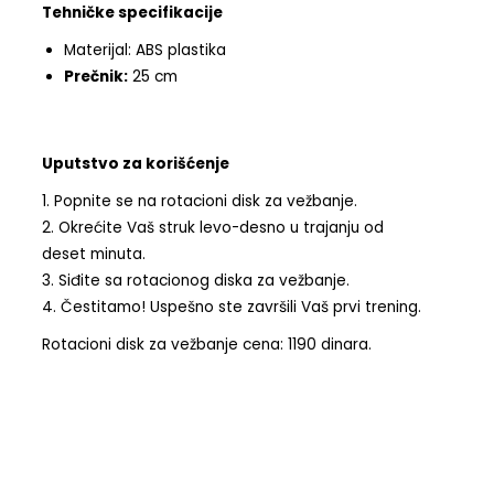
Tehničke specifikacije
Materijal: ABS plastika
Prečnik:
25 cm
Uputstvo za korišćenje
1. Popnite se na rotacioni disk za vežbanje.
2. Okrećite Vaš struk levo-desno u trajanju od
deset minuta.
3. Siđite sa rotacionog diska za vežbanje.
4. Čestitamo! Uspešno ste završili Vaš prvi trening.
Rotacioni disk za vežbanje cena: 1190 dinara.