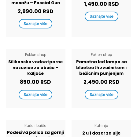
masažu – Fascial Gun
1,490.00
RSD
2,990.00
RSD
Saznajte više
Saznajte više
Poklon shop
Poklon shop
Silikonske vodootporne
Pametna led lampa sa
nazuvice za obuću –
bluetooth zvučnikom i
kaljače
bežičnim punjenjem
890.00
RSD
2,490.00
RSD
Saznajte više
Saznajte više
Kuća i bašta
Kuhinja
Podesiva polica za gornji
2 u 1 dozer za ulje