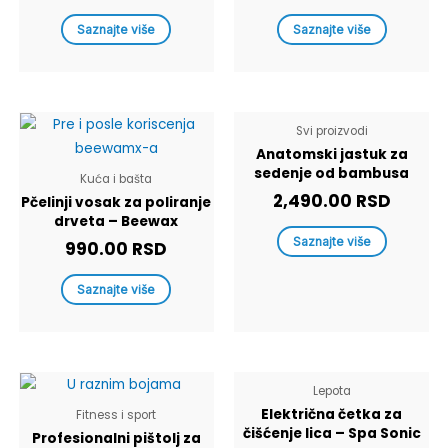
Saznajte više
Saznajte više
Svi proizvodi
Anatomski jastuk za
sedenje od bambusa
Kuća i bašta
2,490.00
RSD
Pčelinji vosak za poliranje
drveta – Beewax
Saznajte više
990.00
RSD
Saznajte više
Lepota
Električna četka za
Fitness i sport
čišćenje lica – Spa Sonic
Profesionalni pištolj za