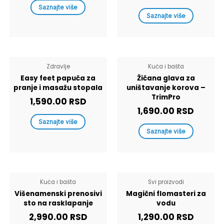
Saznajte više
Saznajte više
Zdravlje
Kuća i bašta
Easy feet papuča za
Žičana glava za
pranje i masažu stopala
uništavanje korova –
TrimPro
1,590.00
RSD
1,690.00
RSD
Saznajte više
Saznajte više
Kuća i bašta
Svi proizvodi
Višenamenski prenosivi
Magični flomasteri za
sto na rasklapanje
vodu
2,990.00
RSD
1,290.00
RSD