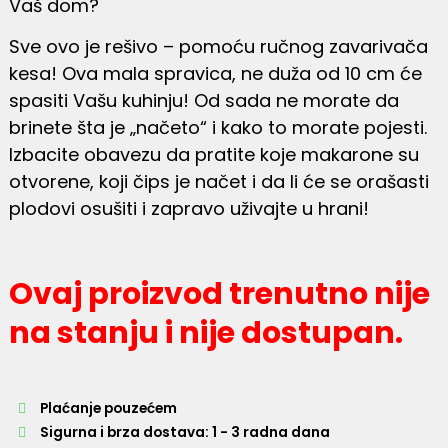
Vaš dom?
Sve ovo je rešivo – pomoću ručnog zavarivača
kesa! Ova mala spravica, ne duža od 10 cm će
spasiti Vašu kuhinju! Od sada ne morate da
brinete šta je „načeto“ i kako to morate pojesti.
Izbacite obavezu da pratite koje makarone su
otvorene, koji čips je načet i da li će se orašasti
plodovi osušiti i zapravo uživajte u hrani!
Ovaj proizvod trenutno nije
na stanju i nije dostupan.
Plaćanje pouzećem
Sigurna i brza dostava: 1 - 3 radna dana