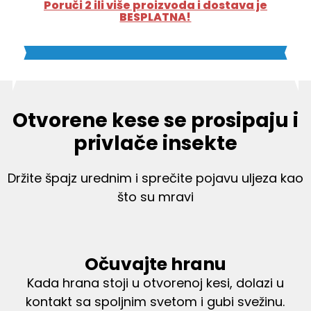
Poruči 2 ili više proizvoda i dostava je
BESPLATNA!
Otvorene kese se prosipaju i
privlače insekte
Držite špajz urednim i sprečite pojavu uljeza kao
što su mravi
Očuvajte hranu
Kada hrana stoji u otvorenoj kesi, dolazi u
kontakt sa spoljnim svetom i gubi svežinu.