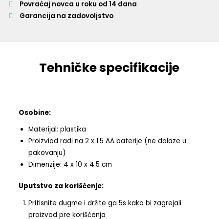
Povraćaj novca u roku od 14 dana
Garancija na zadovoljstvo
Tehničke specifikacije
Osobine:
Materijal: plastika
Proizviod radi na 2 x 1.5 AA baterije (ne dolaze u
pakovanju)
Dimenzije: 4 x 10 x 4.5 cm
Uputstvo za korišćenje:
Pritisnite dugme i držite ga 5s kako bi zagrejali
proizvod pre korišćenja