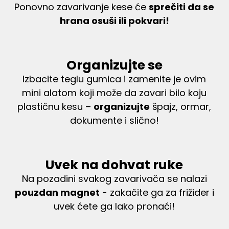
Ponovno zavarivanje kese će
sprečiti da se
hrana osuši ili pokvari!
Organizujte se
Izbacite teglu gumica i zamenite je ovim
mini alatom koji može da zavari bilo koju
plastičnu kesu –
organizujte
špajz, ormar,
dokumente i slično!
Uvek na dohvat ruke
Na pozadini svakog zavarivača se nalazi
pouzdan magnet
- zakačite ga za frižider i
uvek ćete ga lako pronaći!