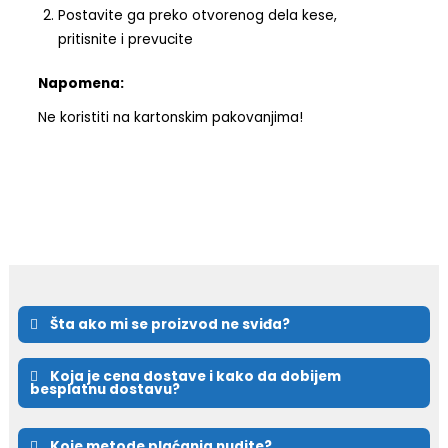
Postavite ga preko otvorenog dela kese,
pritisnite i prevucite
Napomena:
Ne koristiti na kartonskim pakovanjima!
Šta ako mi se proizvod ne sviđa?
Koja je cena dostave i kako da dobijem
besplatnu dostavu?
Koje metode plaćanja nudite?