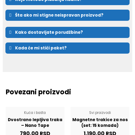
Šta ako mi stigne neispravan proizvod?
Kako dostavljate porudžbine?
Kada će mi stići paket?
Povezani proizvodi
Kuća i bašta
Svi proizvodi
Dvostrano lepljiva traka
Magnetne trakice za nos
– Nano Tape
(set: 15 komada)
790.00
RSD
1,190.00
RSD