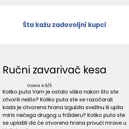
Šta kažu zadovoljni kupci
Ručni zavarivač kesa
Ocena 4.9/5
Koliko puta Vam je ostalo viška nakon što ste
otvorili nešto? Koliko puta ste se razočarali
kada je otvorena hrana izgubila svežinu ili upila
miris nečega drugog u frižideru? Koliko puta ste
se uplašili da će otvorena hrana privući mrave u