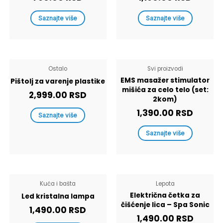
Saznajte više
Saznajte više
Ostalo
Svi proizvodi
EMS masažer stimulator
Pištolj za varenje plastike
mišića za celo telo (set:
2,999.00
RSD
2kom)
1,390.00
RSD
Saznajte više
Saznajte više
Kuća i bašta
Lepota
Električna četka za
Led kristalna lampa
čišćenje lica – Spa Sonic
1,490.00
RSD
1,490.00
RSD