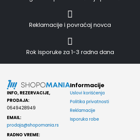
Reklamacije i povraćaj novca
Rok isporuke za 1-3 radna dana
Informacije
INFO, REZERVACIJE,
Uslovi korišćenja
PRODAJA:
Politika privatnosti
0649428949
Reklamacije
EMAIL:
Isporuka robe
prodaja@shopomania.rs
RADNO VREME: