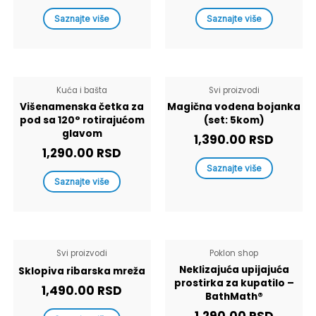
Saznajte više
Saznajte više
Kuća i bašta
Svi proizvodi
Višenamenska četka za
Magična vodena bojanka
pod sa 120° rotirajućom
(set: 5kom)
glavom
1,390.00
RSD
1,290.00
RSD
Saznajte više
Saznajte više
Svi proizvodi
Poklon shop
Neklizajuća upijajuća
Sklopiva ribarska mreža
prostirka za kupatilo –
1,490.00
RSD
BathMath®
1,290.00
RSD