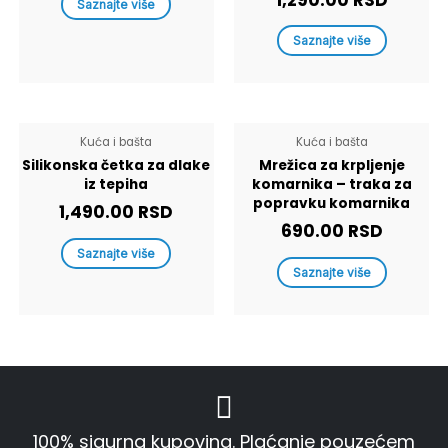
Saznajte više
Saznajte više
Kuća i bašta
Kuća i bašta
Silikonska četka za dlake
Mrežica za krpljenje
iz tepiha
komarnika – traka za
popravku komarnika
1,490.00
RSD
690.00
RSD
Saznajte više
Saznajte više
100% sigurna kupovina. Plaćanje pouzećem