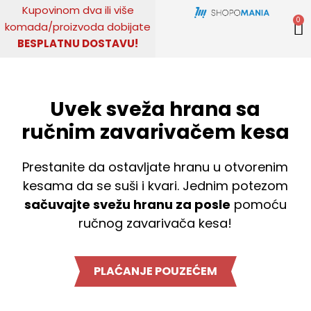
Pređi
Kupovinom
dva ili više
0
na
komada
/
proizvoda dobijate
sadržaj
BESPLATNU DOSTAVU!
KUPITE ODMAH
Uvek sveža hrana sa
ručnim zavarivačem kesa
Prestanite da ostavljate hranu u otvorenim
kesama da se suši i kvari. Jednim potezom
sačuvajte svežu hranu za posle
pomoću
ručnog zavarivača kesa!
PLAĆANJE POUZEĆEM