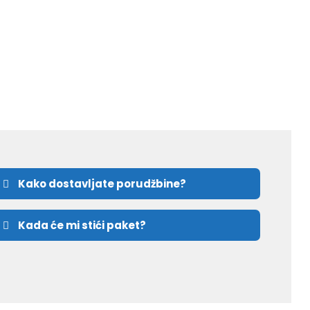
Kako dostavljate porudžbine?
Kada će mi stići paket?