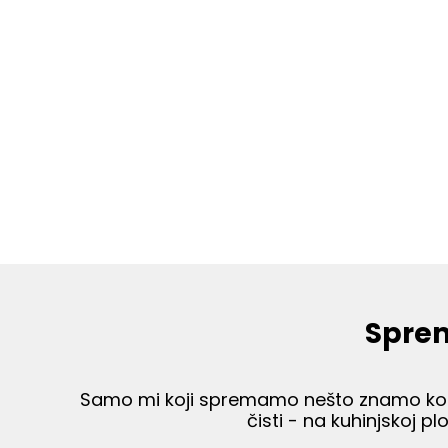
Sprem
Samo mi koji spremamo nešto znamo koli
čisti - na kuhinjskoj p