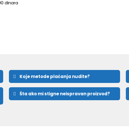
90 dinara
Koje metode plaćanja nudite?
Šta ako mi stigne neispravan proizvod?