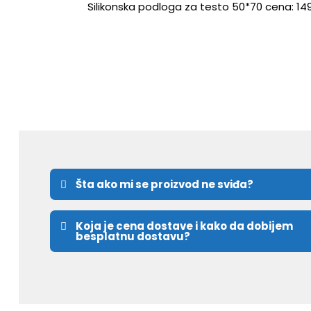
Silikonska podloga za testo 50*70 cena: 14
Šta ako mi se proizvod ne sviđa?
Koja je cena dostave i kako da dobijem
besplatnu dostavu?