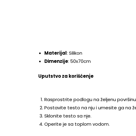
Materijal
: Silikon
Dimenzije
: 50x70cm
Uputstvo za korišćenje
Rasprostrite podlogu na željenu površinu
Postavite testo na nju i umesite ga na ž
Sklonite testo sa nje.
Operite je sa toplom vodom.