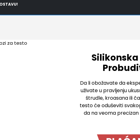
OSTAVU!
Silikonska
Probudi
Da li obožavate da eksp
uživate u pravljenju ukus
štrudle, kroasana ili č
testo će oduševiti svako
da na veoma precizan i