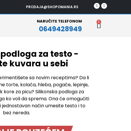
F
I
PRODAJA@SHOPOMANIA.RS
a
n
c
s
e
t
b
a
o
g
NARUČITE TELEFONOM
Cart
o
r
0
k
a
0649428949
m
 podloga za testo -
te kuvara u sebi
erimentišete sa novim receptima? Da li
ne torte, kolača, hleba, pogače, lepinje,
ak kore za picu? Silikonska podloga za
ga ko voli da sprema. Ona će omogućiti
 jednostavan način umesite testo i to
bez nereda.