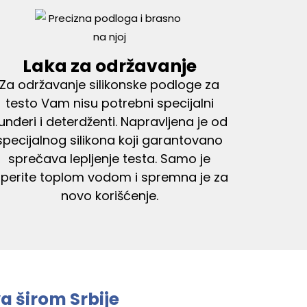
Laka za održavanje
Za održavanje silikonske podloge za
testo Vam nisu potrebni specijalni
unđeri i deterdženti. Napravljena je od
specijalnog silikona koji garantovano
sprečava lepljenje testa. Samo je
sperite toplom vodom i spremna je za
novo korišćenje.
a širom Srbije