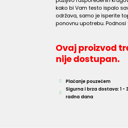
pažljivo raspoređenih krugov
kako bi Vam testo ispalo sa
održava, samo je isperite 
ponovnu upotrebu. Podnosi
Ovaj proizvod tr
nije dostupan.
Plaćanje pouzećem
Sigurna i brza dostava: 1 - 
radna dana