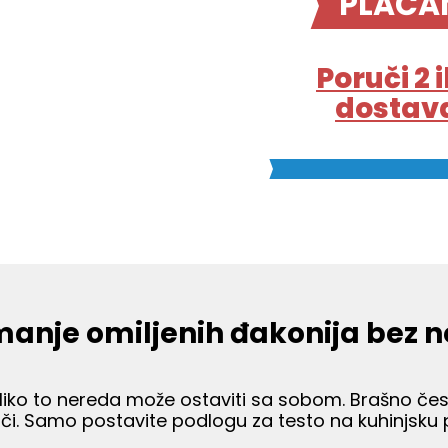
PLAĆA
Poruči 2 i
dostava
anje omiljenih đakonija bez 
ko to nereda može ostaviti sa sobom. Brašno čest
loči. Samo postavite podlogu za testo na kuhinjsku p