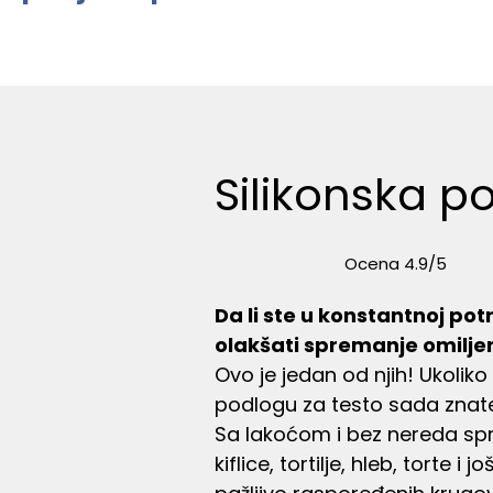
Silikonska p
Ocena 4.9/5
Da li ste u konstantnoj po
olakšati spremanje omilje
Ovo je jedan od njih! Ukoliko 
podlogu za testo sada znat
Sa lakoćom i bez nereda spre
kiflice, tortilje, hleb, torte