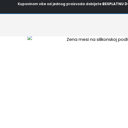
Pređi
Kupovinom više od jednog proizvoda dobijate
BESPLATNU D
na
sadržaj