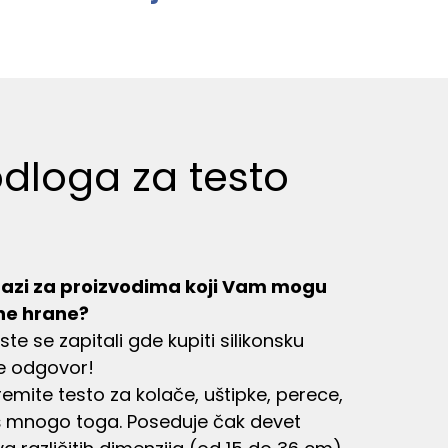
odloga za testo
trazi za proizvodima koji Vam mogu
ne hrane?
ste se zapitali gde kupiti silikonsku
e odgovor!
mite testo za kolače, uštipke, perece,
 i još mnogo toga. Poseduje čak devet