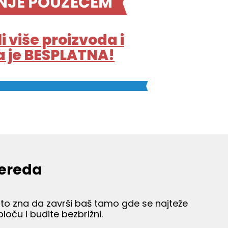
NJE POUZEĆEM
li više proizvoda i
 je BESPLATNA!
nereda
o zna da završi baš tamo gde se najteže
loču i budite bezbrižni.