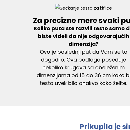
Za precizne mere svaki p
Koliko puta ste razvili testo samo 
biste videli da nije odgovarajućih
dimenzija?
Ovo je poslednji put da Vam se to
dogodilo. Ova podloga poseduje
nekoliko krugova sa obeleženim
dimenzijama od 15 do 36 cm kako b
testo uvek bilo onakvo kako želite.
Prikupila je 