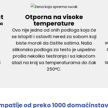
ut
Otporna na visoke
temperature
da
Ovo nije jedna od onih podloga koja će
se istopiti i ostaviti nered za sobom koji
s
biste morali da čistite satima. Naša
silikonska podloga za testo je uspešno
prošla nekoliko testiranja i sa lakoćom
i
i
izlazi na kraj sa temperaturama do čak
250°C.
simpatije od preko 1000 domaćinstav