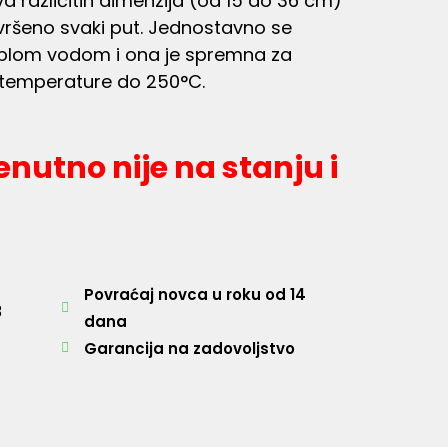
a različitih dimenzija (od 15 do 36 cm)
vršeno svaki put. Jednostavno se
toplom vodom i ona je spremna za
 temperature do 250°C.
enutno nije na stanju i
Povraćaj novca u roku od 14
3
dana
Garancija na zadovoljstvo