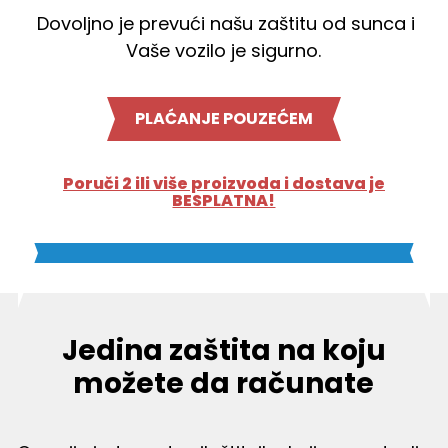
Dovoljno je prevući našu zaštitu od sunca i
Vaše vozilo je sigurno.
PLAĆANJE POUZEĆEM
Poruči 2 ili više proizvoda i dostava je
BESPLATNA!
Jedina zaštita na koju
možete da računate