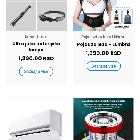
Kuća i bašta
Pojasevi za leđa i kičmu
Ultra jaka baterijska
Pojas za leđa – Lumbra
lampa
1,390.00
RSD
1,390.00
RSD
Saznajte više
Saznajte više