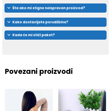
Šta ako mi stigne neispravan proizvod?
Kako dostavljate porudžbine?
Kada će mi stići paket?
Povezani proizvodi