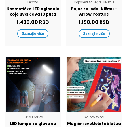
Lepota
Pojasevi za leđa i kičmu
Kozmetičko LED ogledalo
Pojas za leđa i kičmu –
koje uveličava 10 puta
Arrow Posture
1,490.00
RSD
1,190.00
RSD
Saznajte više
Saznajte više
Kuća i bašta
Svi proizvodi
LED lampa za glavu sa
Magični svetleći tablet za