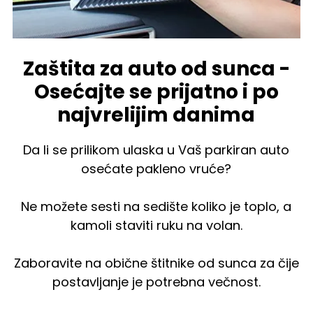
Zaštita za auto od sunca -
Osećajte se prijatno i po
najvrelijim danima
Da li se prilikom ulaska u Vaš parkiran auto
osećate pakleno vruće?
Ne možete sesti na sedište koliko je toplo, a
kamoli staviti ruku na volan.
Zaboravite na obične štitnike od sunca za čije
postavljanje je potrebna večnost.