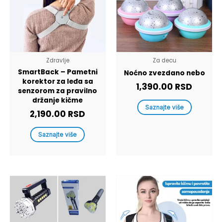
Zdravlje
Za decu
SmartBack – Pametni
Noćno zvezdano nebo
korektor za leđa sa
1,390.00
RSD
senzorom za pravilno
držanje kičme
Saznajte više
2,190.00
RSD
Saznajte više