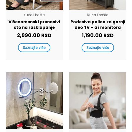
Kuća i bašta
Kuća i bašta
Višenamenski prenosivi
Podesiva polica za gornji
sto na rasklapanje
deo TV – a i monitora
2,990.00
RSD
1,190.00
RSD
Saznajte više
Saznajte više