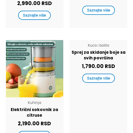
2,990.00
RSD
Saznajte više
Saznajte više
Kuća i bašta
Sprej za skidanje boje sa
svih površina
1,790.00
RSD
Saznajte više
Kuhinja
Električni sokovnik za
citruse
2,190.00
RSD