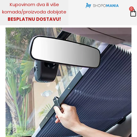
Pređi
Kupovinom
dva ili više
0
na
komada
/
proizvoda dobijate
sadržaj
BESPLATNU DOSTAVU!
KUPITE ODMAH