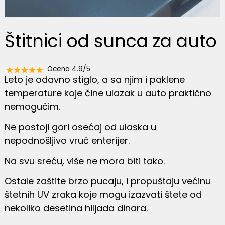
Štitnici od sunca za auto
Ocena 4.9/5
Leto je odavno stiglo, a sa njim i paklene
temperature koje čine ulazak u auto praktično
nemogućim.
Ne postoji gori osećaj od ulaska u
nepodnošljivo vruć enterijer.
Na svu sreću, više ne mora biti tako.
Ostale zaštite brzo pucaju, i propuštaju većinu
štetnih UV zraka koje mogu izazvati štete od
nekoliko desetina hiljada dinara.