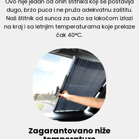
Ovo nije jedan od onih štitnika koji se postavlja
dugo, brzo puca i ne pruža adekvatnu zaštitu.
Naš štitnik od sunca za auto sa lakoćom izlazi
na kraj i sa letnjim temperaturama koje prelaze
čak 40°C.
Zagarantovano niže