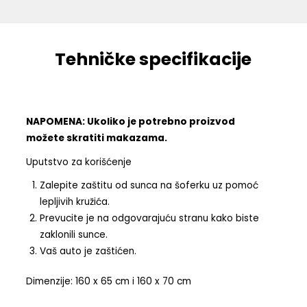
Tehničke specifikacije
NAPOMENA: Ukoliko je potrebno proizvod
možete skratiti makazama.
Uputstvo za korišćenje
Zalepite zaštitu od sunca na šoferku uz pomoć
lepljivih kružića.
Prevucite je na odgovarajuću stranu kako biste
zaklonili sunce.
Vaš auto je zaštićen.
Dimenzije: 160 x 65 cm i 160 x 70 cm