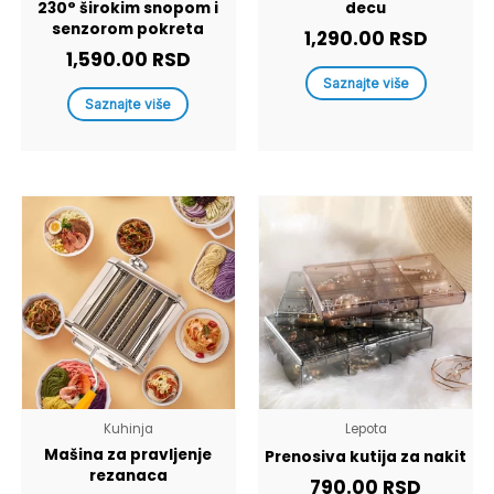
230° širokim snopom i
decu
senzorom pokreta
1,290.00
RSD
1,590.00
RSD
Saznajte više
Saznajte više
Kuhinja
Lepota
Mašina za pravljenje
Prenosiva kutija za nakit
rezanaca
790.00
RSD