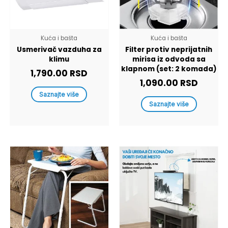
Kuća i bašta
Kuća i bašta
Usmerivač vazduha za
Filter protiv neprijatnih
klimu
mirisa iz odvoda sa
klapnom (set: 2 komada)
1,790.00
RSD
1,090.00
RSD
Saznajte više
Saznajte više