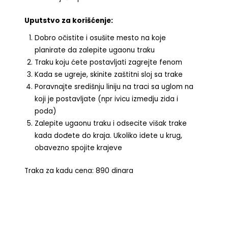
Uputstvo za korišćenje:
Dobro očistite i osušite mesto na koje
planirate da zalepite ugaonu traku
Traku koju ćete postavljati zagrejte fenom
Kada se ugreje, skinite zaštitni sloj sa trake
Poravnajte središnju liniju na traci sa uglom na
koji je postavljate (npr ivicu izmedju zida i
poda)
Zalepite ugaonu traku i odsecite višak trake
kada dođete do kraja. Ukoliko idete u krug,
obavezno spojite krajeve
Traka za kadu cena: 890 dinara