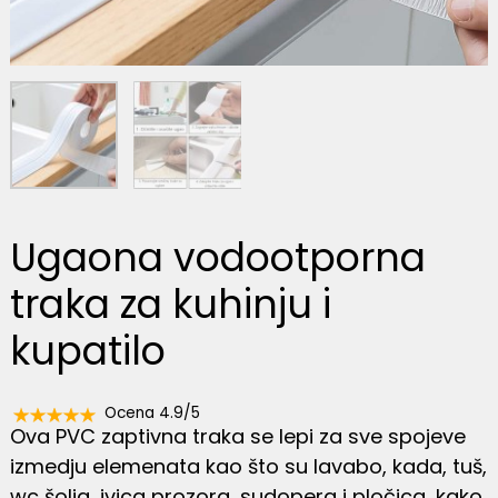
Ugaona vodootporna
traka za kuhinju i
kupatilo
Ocena 4.9/5
Ova PVC zaptivna traka se lepi za sve spojeve
izmedju elemenata kao što su lavabo, kada, tuš,
wc šolja, ivica prozora, sudopera i pločica, kako