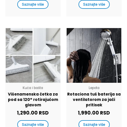
Saznajte više
Saznajte više
Kuća i bašta
Lepota
Višenamenska četka za
Rotaciona tuš baterija sa
pod sa 120° rotirajućom
ventilatorom za jači
glavom
pritisak
1,290.00
RSD
1,990.00
RSD
Saznajte više
Saznajte više