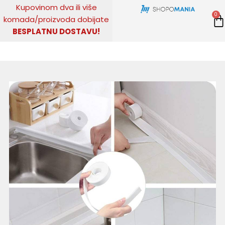
Pređi
Kupovinom
dva ili više
0
na
komada
/
proizvoda dobijate
sadržaj
BESPLATNU DOSTAVU!
KUPITE ODMAH