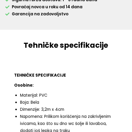
Povraćaj novca u roku od 14 dana
Garancija na zadovoljstvo
Tehničke specifikacije
TEHNIČKE SPECIFIKACIJE
Osobine:
Materijal: PVC
Boja: Bela
Dimenzije: 3,2m x 4cm
Napomena: Prilikom korišćenja na zakrivljenim
ivicama, kao što su dno wc šolje ili lavaboa,
dodati još lepka na traku