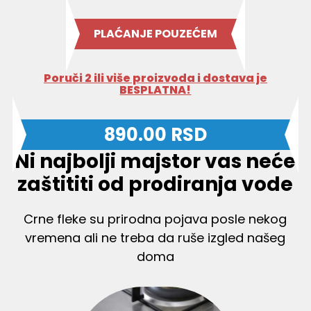
PLAĆANJE POUZEĆEM
Poruči 2 ili više proizvoda i dostava je
BESPLATNA!
890.00
RSD
Ni najbolji majstor vas neće
zaštititi od prodiranja vode
Crne fleke su prirodna pojava posle nekog
vremena ali ne treba da ruše izgled našeg
doma