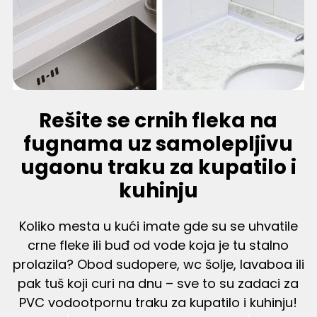
Rešite se crnih fleka na
fugnama uz samolepljivu
ugaonu traku za kupatilo i
kuhinju
Koliko mesta u kući imate gde su se uhvatile
crne fleke ili buđ od vode koja je tu stalno
prolazila? Obod sudopere, wc šolje, lavaboa ili
pak tuš koji curi na dnu – sve to su zadaci za
PVC vodootpornu traku za kupatilo i kuhinju!