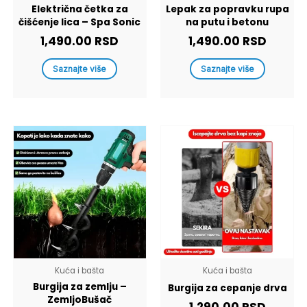
Električna četka za
Lepak za popravku rupa
čišćenje lica – Spa Sonic
na putu i betonu
1,490.00
RSD
1,490.00
RSD
Saznajte više
Saznajte više
Kuća i bašta
Kuća i bašta
Burgija za zemlju –
Burgija za cepanje drva
ZemljoBušač