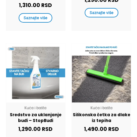
1,290.00
RSD
1,310.00
RSD
Saznajte više
Saznajte više
Kuća i bašta
Kuća i bašta
Sredstvo za uklanjanje
Silikonska četka za dlake
buđi – StopBuđi
iz tepiha
1,290.00
RSD
1,490.00
RSD