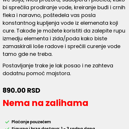
bi sprečila prodiranje vode, kreiranje buđi i crnih
fleka i naravno, poštedela vas posla
konstantnog kupljenja vode iz elemenata koji
cure. Takođe je možete koristiti da zalepite rupu
izmedju elementa i zida/poda kako biste
zamaskirali loše radove i sprečili curenje vode
tamo gde ne treba.
Postavljanje trake je lak posao i ne zahteva
dodatnu pomoć majstora.
890.00
RSD
Nema na zalihama
Plaćanje pouzećem
Sigurna i brza dostava: 1 - 3 radna dana