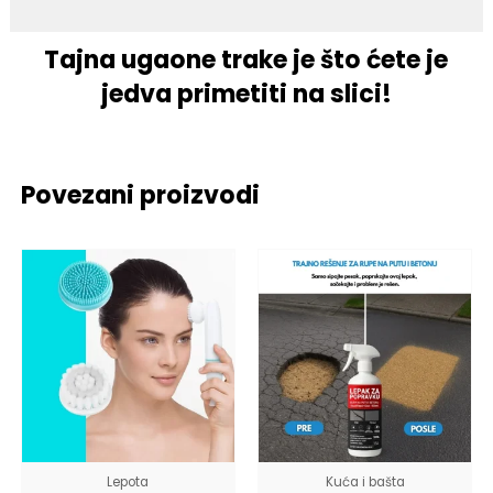
Tajna ugaone trake je što ćete je
jedva primetiti na slici!
Povezani proizvodi
Lepota
Kuća i bašta