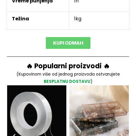
Vreme punjenja
1h
Težina
1kg
KUPI ODMAH
🔥 Popularni proizvodi 🔥
(Kupovinom više od jednog proizvoda ostvarujete
BESPLATNU DOSTAVU
)