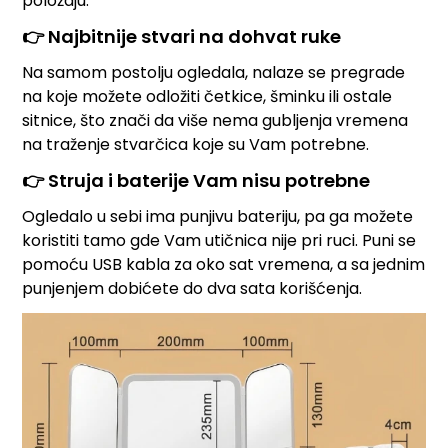
položaju.
👉 Najbitnije stvari na dohvat ruke
Na samom postolju ogledala, nalaze se pregrade
na koje možete odložiti četkice, šminku ili ostale
sitnice, što znači da više nema gubljenja vremena
na traženje stvarčica koje su Vam potrebne.
👉 Struja i baterije Vam nisu potrebne
Ogledalo u sebi ima punjivu bateriju, pa ga možete
koristiti tamo gde Vam utičnica nije pri ruci. Puni se
pomoću USB kabla za oko sat vremena, a sa jednim
punjenjem dobićete do dva sata korišćenja.