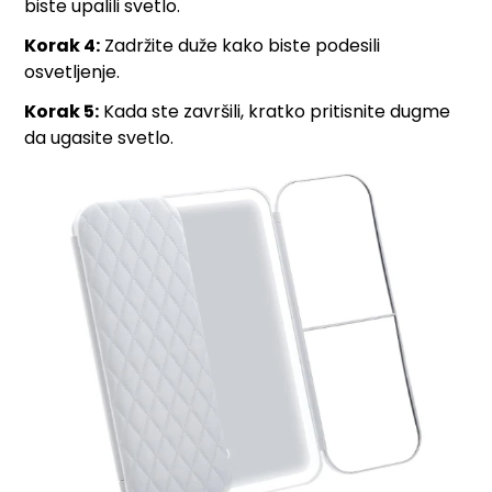
biste upalili svetlo.
Korak 4:
Zadržite duže kako biste podesili
osvetljenje.
Korak 5:
Kada ste završili, kratko pritisnite dugme
da ugasite svetlo.