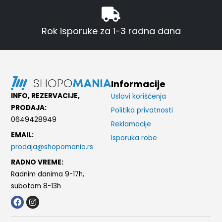
Rok isporuke za 1-3 radna dana
Informacije
INFO, REZERVACIJE,
Uslovi korišćenja
PRODAJA:
Politika privatnosti
0649428949
Reklamacije
EMAIL:
Isporuka robe
prodaja@shopomania.rs
RADNO VREME:
Radnim danima 9-17h,
subotom 8-13h
F
I
a
n
c
s