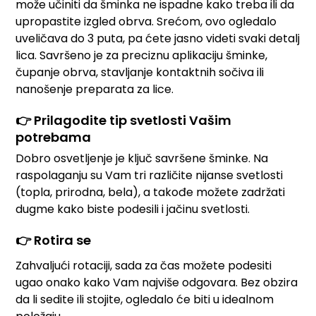
može učiniti da šminka ne ispadne kako treba ili da
upropastite izgled obrva. Srećom, ovo ogledalo
uveličava do 3 puta, pa ćete jasno videti svaki detalj
lica. Savršeno je za preciznu aplikaciju šminke,
čupanje obrva, stavljanje kontaktnih sočiva ili
nanošenje preparata za lice.
👉 Prilagodite tip svetlosti Vašim
potrebama
Dobro osvetljenje je ključ savršene šminke. Na
raspolaganju su Vam tri različite nijanse svetlosti
(topla, prirodna, bela), a takođe možete zadržati
dugme kako biste podesili i jačinu svetlosti.
👉 Rotira se
Zahvaljući rotaciji, sada za čas možete podesiti
ugao onako kako Vam najviše odgovara. Bez obzira
da li sedite ili stojite, ogledalo će biti u idealnom