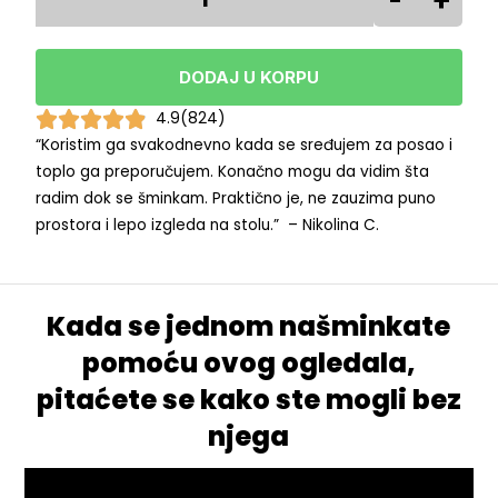
sa
led
svetlom
DODAJ U KORPU
za
šminkanje
4.9/5





4.9
(824)
-
“Koristim ga svakodnevno kada se sređujem za posao i
MiraBeauty
toplo ga preporučujem. Konačno mogu da vidim šta
količina
radim dok se šminkam. Praktično je, ne zauzima puno
prostora i lepo izgleda na stolu.” – Nikolina C.
Kada se jednom našminkate
pomoću ovog ogledala,
pitaćete se kako ste mogli bez
njega