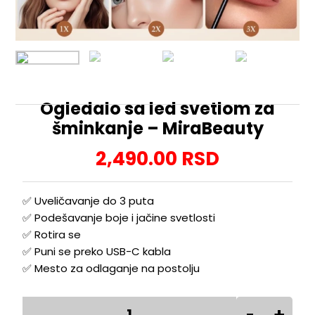
Ogledalo sa led svetlom za
šminkanje – MiraBeauty
2,490.00
RSD
✅ Uveličavanje do 3 puta
✅ Podešavanje boje i jačine svetlosti
✅ Rotira se
✅ Puni se preko USB-C kabla
✅ Mesto za odlaganje na postolju
Ogledalo
-
+