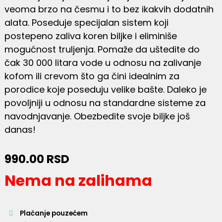
veoma brzo na česmu i to bez ikakvih dodatnih
alata. Poseduje specijalan sistem koji
postepeno zaliva koren biljke i eliminiše
mogućnost truljenja. Pomaže da uštedite do
čak 30 000 litara vode u odnosu na zalivanje
kofom ili crevom što ga čini idealnim za
porodice koje poseduju velike bašte. Daleko je
povoljniji u odnosu na standardne sisteme za
navodnjavanje. Obezbedite svoje biljke još
danas!
990.00
RSD
Nema na zalihama
Plaćanje pouzećem