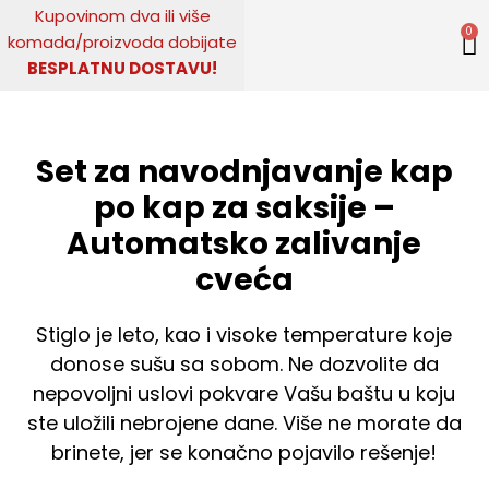
Pređi
Kupovinom
dva ili više
0
na
komada
/
proizvoda dobijate
sadržaj
BESPLATNU DOSTAVU!
Set za navodnjavanje kap
po kap za saksije –
Automatsko zalivanje
cveća
Stiglo je leto, kao i visoke temperature koje
donose sušu sa sobom. Ne dozvolite da
nepovoljni uslovi pokvare Vašu baštu u koju
ste uložili nebrojene dane. Više ne morate da
brinete, jer se konačno pojavilo rešenje!