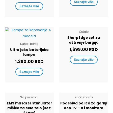
Saznajte više
Saznajte više
Ostalo
SharpEdge set za
oštrenje burgija
Kuća i bašta
1,699.00
RSD
Ultra jaka baterijska
lampa
Saznajte više
1,390.00
RSD
Saznajte više
Svi proizvodi
Kuća i bašta
EMS masažer stimulator
Podesiva polica za gornji
mišića za celo telo (set:
deo TV – a i monitora
2kom)