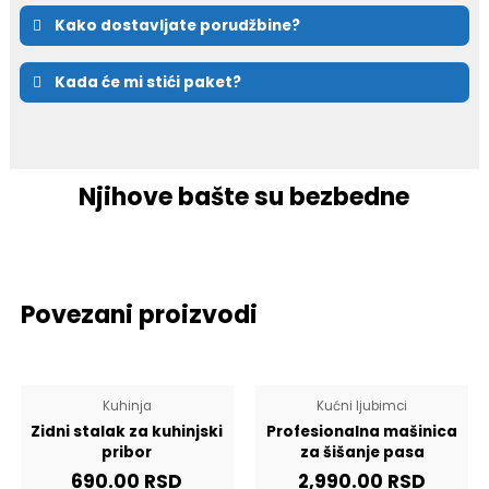
Kako dostavljate porudžbine?
Kada će mi stići paket?
Njihove bašte su bezbedne
Povezani proizvodi
Kuhinja
Kućni ljubimci
Zidni stalak za kuhinjski
Profesionalna mašinica
pribor
za šišanje pasa
690.00
RSD
2,990.00
RSD