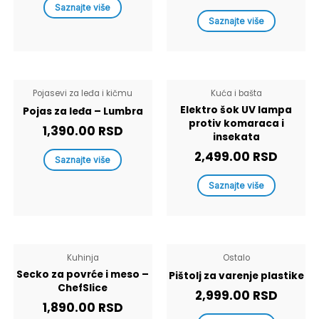
Saznajte više
Saznajte više
Pojasevi za leđa i kičmu
Kuća i bašta
Elektro šok UV lampa
Pojas za leđa – Lumbra
protiv komaraca i
1,390.00
RSD
insekata
2,499.00
RSD
Saznajte više
Saznajte više
Kuhinja
Ostalo
Secko za povrće i meso –
Pištolj za varenje plastike
ChefSlice
2,999.00
RSD
1,890.00
RSD