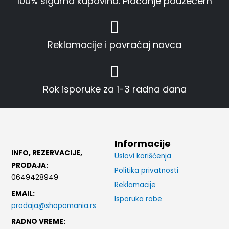
100% sigurna kupovina. Plaćanje pouzećem
Reklamacije i povraćaj novca
Rok isporuke za 1-3 radna dana
Informacije
INFO, REZERVACIJE,
Uslovi korišćenja
PRODAJA:
Politika privatnosti
0649428949
Reklamacije
EMAIL:
Isporuka robe
prodaja@shopomania.rs
RADNO VREME: