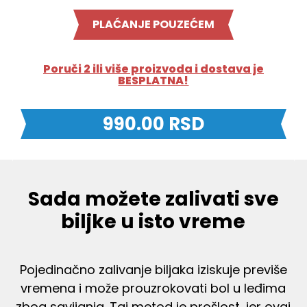
PLAĆANJE POUZEĆEM
Poruči 2 ili više proizvoda i dostava je
BESPLATNA!
990.00
RSD
Sada možete zalivati sve
biljke u isto vreme
Pojedinačno zalivanje biljaka iziskuje previše
vremena i može prouzrokovati bol u leđima
zbog savijanja. Taj metod je prošlost, jer ovaj