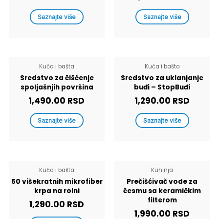
Saznajte više
Saznajte više
Kuća i bašta
Kuća i bašta
Sredstvo za čišćenje
Sredstvo za uklanjanje
spoljašnjih površina
buđi – StopBuđi
1,490.00
RSD
1,290.00
RSD
Saznajte više
Saznajte više
Kuća i bašta
Kuhinja
50 višekratnih mikrofiber
Prečišćivač vode za
krpa na rolni
česmu sa keramičkim
filterom
1,290.00
RSD
1,990.00
RSD