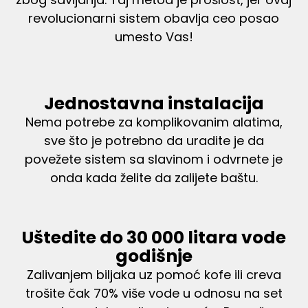
revolucionarni sistem obavlja ceo posao
umesto Vas!
Jednostavna instalacija
Nema potrebe za komplikovanim alatima,
sve što je potrebno da uradite je da
povežete sistem sa slavinom i odvrnete je
onda kada želite da zalijete baštu.
Uštedite do 30 000 litara vode
godišnje
Zalivanjem biljaka uz pomoć kofe ili creva
trošite čak 70% više vode u odnosu na set