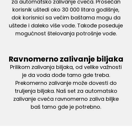
za automatsko zalivanje cveća. Prosečan
korisnik uštedi oko 30 000 litara godišnje,
dok korisnici sa većim baštama mogu da
uštede i daleko više vode. Takođe poseduje
mogućnost štelovanja potrošnje vode.
Ravnomerno zalivanje biljaka
Prilikom zalivanja biljaka, od velike važnosti
je da voda dođe tamo gde treba.
Prekomerno zalivanje može dovesti do
truljenja biljaka. Naš set za automatsko
zalivanje cveća ravnomerno zaliva biljke
baš tamo gde je potrebno.